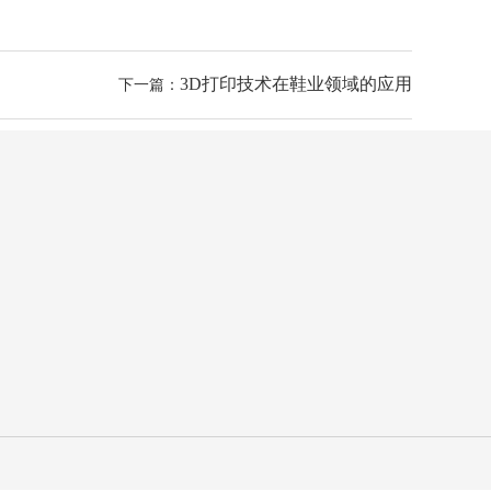
3D打印技术在鞋业领域的应用
下一篇：
24小时咨询热线
0598-2983789
移动电话
15277060618