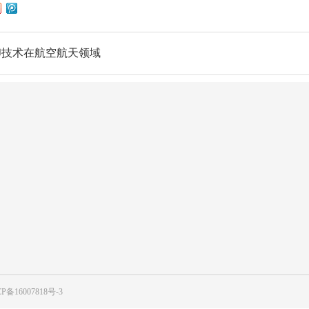
印技术在航空航天领域
产品中心
合作案例
3D打印材料
医疗领域
了解3D打印
机械制造
P备16007818号-3
建筑领域