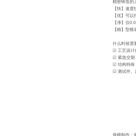
精密铸造的
【快】速度
【优】可以
【净】仅0
【精】型模表
什么时候需
☑ 工艺设计
☑ 紧急交期
☑ 结构特
☑ 测试件
母模制作：