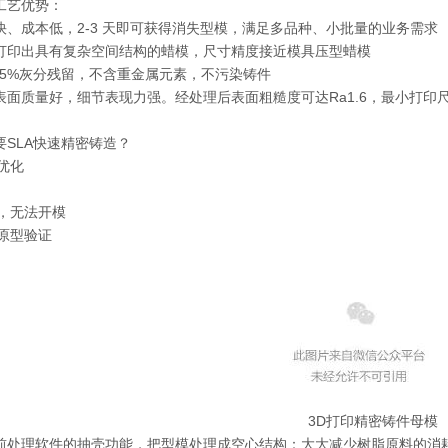
工艺优势：
快、成本低，2-3 天即可获得消失型模，满足多品种、小批量的业务需求
打印出具有复杂空间结构的蜡模，尺寸精度接近模具压型蜡模
.05%灰分残留，不含重金属元素，不污染铸件
面质量好，细节表现力强。经处理后表面粗糙度可达Ra1.6，最小打印尺寸
要SLA快速精密铸造？
优化
殊，无法开模
、原型验证
3D打印精密铸件母模
前处理软件的抽壳功能，把型模处理成空心结构：大大减少树脂原料的消