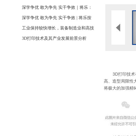
实现更精确的生物打印
深学争优 敢为争先 实干争效｜将乐：
慧思通3D打印技术扩建工程将于年底
深学争优 敢为争先 实干争效 | 将乐按
建成投产
下项目攻坚“快进键”
工业保持较快增长，装备制造业和高技
术制造业增长加快
3D打印技术及其产业发展前景分析
3D打印技
高、造型局限性
将极大的加强精