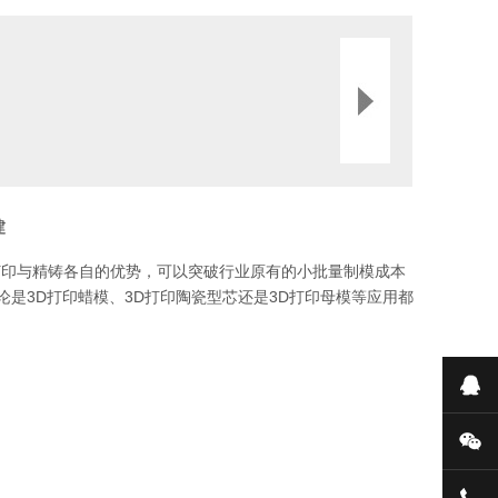
建
打印与精铸各自的优势，可以突破行业原有的小批量制模成本
是3D打印蜡模、3D打印陶瓷型芯还是3D打印母模等应用都
在
微
152