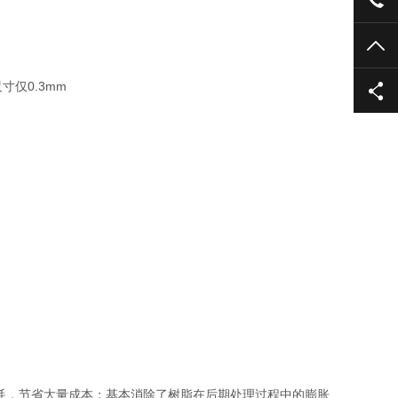
TO
仅0.3mm
耗，节省大量成本；基本消除了树脂在后期处理过程中的膨胀