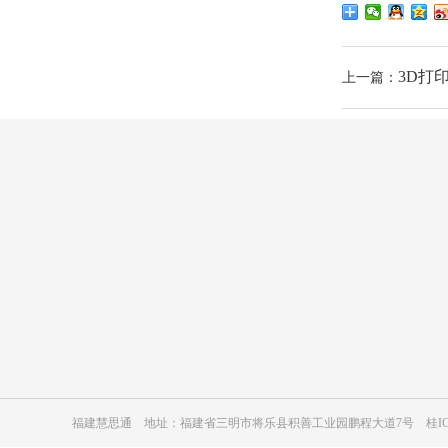
3D打
上一篇：
公司简介
新闻中心
3D打印服务介绍
公司动态
企业文化
行业动态
福建慧思通 地址：福建省三明市将乐县积善工业园鹏程大道7号
桂IC
加入我们